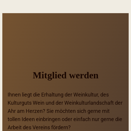
Mitglied werden
Ihnen liegt die Erhaltung der Weinkultur, des
Kulturguts Wein und der Weinkulturlandschaft der
Ahr am Herzen? Sie möchten sich gerne mit
tollen Ideen einbringen oder einfach nur gerne die
Arbeit des Vereins fördern?