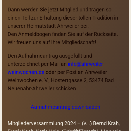
Dann werden Sie jetzt Mitglied und tragen so
einen Teil zur Erhaltung dieser tollen Tradition in
unserer Heimatstadt Ahrweiler bei.
Den Anmeldbogen finden Sie auf der Rückseite.
Wir freuen uns auf Ihre Mitgliedschaft!
Den Aufnahmeantrag ausgefüllt und
unterzeichnet per Mail an
info@ahrweiler-
weinwochen.de
oder per Post an Ahrweiler
Weinwochen e. V., Hostertgasse 2, 53474 Bad
Neuenahr-Ahrweiler schicken.
Aufnahmeantrag downloaden
Mitgliederversammlung 2024 – (v.l.) Bernd Krah,